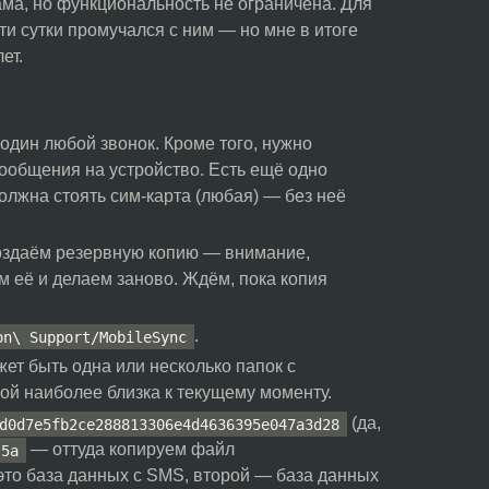
ама, но функциональность не ограничена. Для
и сутки промучался с ним — но мне в итоге
ет.
один любой звонок. Кроме того, нужно
сообщения на устройство. Есть ещё одно
олжна стоять сим-карта (любая) — без неё
создаём резервную копию — внимание,
 её и делаем заново. Ждём, пока копия
.
on\ Support/MobileSync
ет быть одна или несколько папок с
ой наиболее близка к текущему моменту.
(да,
d0d7e5fb2ce288813306e4d4636395e047a3d28
— оттуда копируем файл
5a
это база данных с SMS, второй — база данных