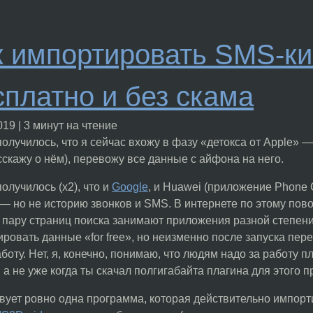
к импортировать SMS-ки 
сплатно и без скама
019
| 3 минут на чтение
получилось, что я сейчас вхожу в фазу «детокса от Apple» 
скажу о нём), перевожу все данные с айфона на него.
получилось (х2), что и
Google
, и Huawei (приложение Phone 
— но не историю звонков и SMS. В интернете по этому пово
пару страниц поиска занимают приложения разной степени
ровать данные «for free», но неизменно после запуска пе
боту. Нет, я, конечно, понимаю, что людям надо за работу п
, а не уже когда ты скачал полгигабайта плагина для этого
ует ровно одна программа, которая действительно импортир