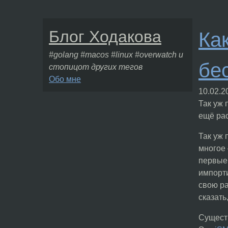
Блог Ходакова
Ка
#golang #macos #linux #overwatch и
бе
стопицот других тегов
Обо мне
10.02.2
Так уж 
ещё рас
Так уж 
многое 
первые 
импорти
свою ра
сказать
Существ