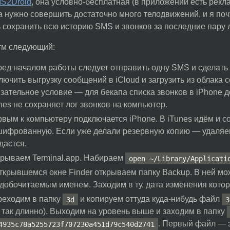
MS2Droid
, она условно-бесплатная (в приложении есть рекл
 нужно совершить достаточно много телодвижений, и я почт
 сохранить всю историю SMS и звонков за последние пару л
тм следующий:
ед началом работы следует отправить одну SMS и сделать 
лючить выгрузку сообщений в iCloud и загрузить из облака 
зательное условие — для бекапа списка звонков в iPhone д
nes не сохраняет лог звонков на компьютер.
вым к компьютеру подключается iPhone. В iTunes идём и 
ифрованную. Если уже делали резервную копию — удаляем
дастся.
рываем Terminal.app. Набираем
open ~/Library/Applicati
ткрывшемся окне Finder открываем папку Backup. В ней мож
добочитаемым именем. Заходим в ту, дата изменения котор
реходим в папку
и копируем оттуда куда-нибудь файл
3d
3
 так длинно). Выходим на уровень выше и заходим в папку
. Первый файл — 
4935c78a5255723f707230a451d79c540d2741