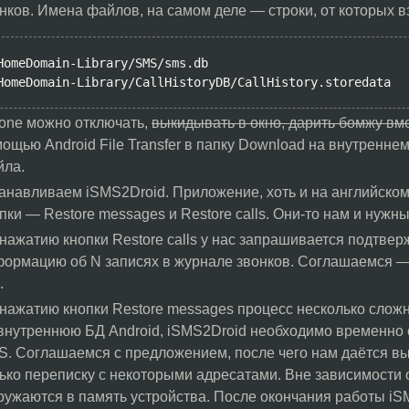
нков. Имена файлов, на самом деле — строки, от которых в
HomeDomain-Library/SMS/sms.db

HomeDomain-Library/CallHistoryDB/CallHistory.storedata
one можно отключать,
выкидывать в окно, дарить бомжу вм
ощью Android File Transfer в папку Download на внутренне
йла.
анавливаем iSMS2Droid. Приложение, хоть и на английском
пки — Restore messages и Restore calls. Они-то нам и нужны
нажатию кнопки Restore calls у нас запрашивается подтвер
ормацию об N записях в журнале звонков. Соглашаемся — 
.
нажатию кнопки Restore messages процесс несколько сложн
внутреннюю БД Android, iSMS2Droid необходимо временно
. Соглашаемся с предложением, после чего нам даётся вы
ько переписку с некоторыми адресатами. Вне зависимости 
ружаются в память устройства. После окончания работы i