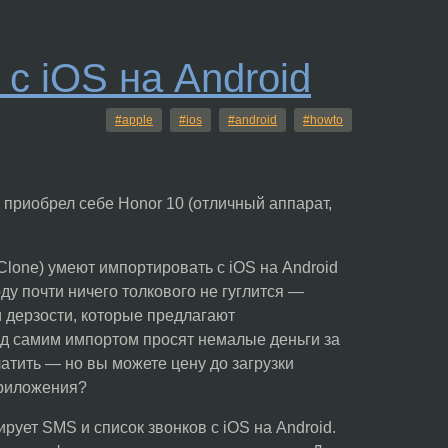
с iOS на Android
#apple
#ios
#android
#howto
— приобрел себе Honor 10 (отличный аппарат,
Clone) умеют импортировать с iOS на Android
ду почти ничего толкового не гуглится —
 дерзости, которые предлагают
ред самим импортом просят немалые деньги за
латить — но вы можете цену до загрузки
 приложения?
ует SMS и список звонков с iOS на Android.