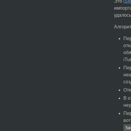
Это
iS
импорта
удалось
Алгори
Пер
отк
обя
iTu
Пер
неш
соз
Отк
В о
неу
Пе
вот
5a