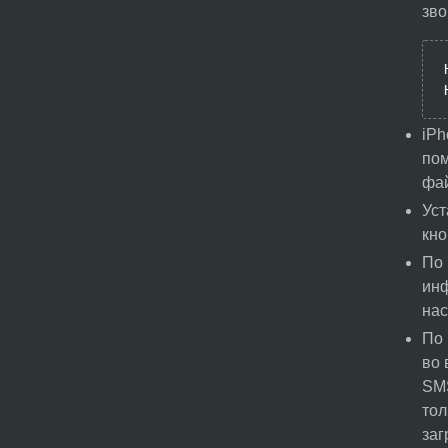
зво
iPh
пом
фа
Уст
кно
По 
инф
нас
По 
во 
SMS
тол
заг